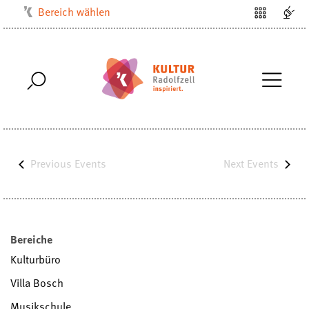
Bereich wählen
Kulturbüro
Milchwerk
Musikschule
Stadtarchiv
Stadtmuseum
Stadtbibliothek
Previous
Events
Next
Events
Villa Bosch
Radolfzell1200
Bereiche
Kulturbüro
Villa Bosch
Musikschule